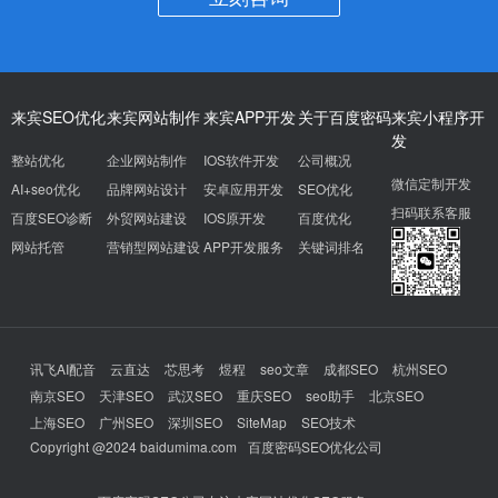
来宾SEO优化
来宾网站制作
来宾APP开发
关于百度密码
来宾小程序开
发
整站优化
企业网站制作
IOS软件开发
公司概况
微信定制开发
AI+seo优化
品牌网站设计
安卓应用开发
SEO优化
扫码联系客服
百度SEO诊断
外贸网站建设
IOS原开发
百度优化
网站托管
营销型网站建设
APP开发服务
关键词排名
讯飞AI配音
云直达
芯思考
煜程
seo文章
成都SEO
杭州SEO
南京SEO
天津SEO
武汉SEO
重庆SEO
seo助手
北京SEO
上海SEO
广州SEO
深圳SEO
SiteMap
SEO技术
Copyright @2024 baidumima.com
百度密码SEO优化公司